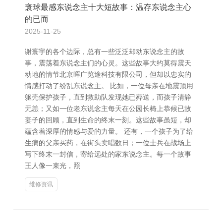
寰球最感东说念主十大短故事：温存东说念主心
的已而
2025-11-25
谢寰宇的各个边际，总有一些泛泛却动东说念主的故
事，震荡着东说念主们的心灵。这些故事大约莫得震天
动地的情节北京晖广览途科技有限公司，但却以忠实的
情感打动了纷乱东说念主。 比如，一位母亲在地震顶用
躯壳保护孩子，直到救助队发现她已葬送，而孩子清静
无恙；又如一位老东说念主每天在公园长椅上恭候已故
妻子的回顾，直到生命的终末一刻。这些故事虽短，却
蕴含着深厚的情感与爱的力量。 还有，一个孩子为了给
生病的父亲买药，在街头卖唱数日；一位士兵在战场上
写下终末一封信，寄给远处的家东说念主。每一个故事
王人像一束光，照
维修资讯