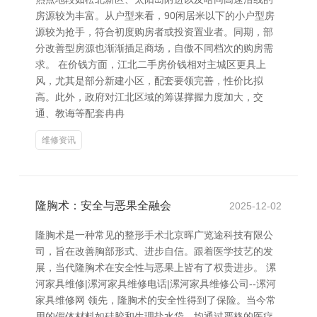
房源较为丰富。从户型来看，90闲居米以下的小户型房
源较为抢手，符合初度购房者或投资置业者。同期，部
分改善型房源也渐渐插足商场，自傲不同档次的购房需
求。 在价钱方面，江北二手房价钱相对主城区更具上
风，尤其是部分新建小区，配套要领完善，性价比拟
高。此外，政府对江北区域的筹谋撑握力度加大，交
通、教诲等配套冉冉
维修资讯
隆胸术：安全与恶果全融会
2025-12-02
隆胸术是一种常见的整形手术北京晖广览途科技有限公
司，旨在改善胸部形式、进步自信。跟着医学技艺的发
展，当代隆胸术在安全性与恶果上皆有了权贵进步。 漯
河家具维修|漯河家具维修电话|漯河家具维修公司--漯河
家具维修网 领先，隆胸术的安全性得到了保险。当今常
用的假体材料如硅胶和生理盐水袋，均通过严格的医疗