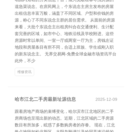
遑急渠说念。在庶民网上，个东说念主房主发布的房屋
出租信息丰富万般，涵盖了不同区域、户型和价钱的房
源，称心了不同东说念主群的居住需求。 从面前的房源
来看，大批个东说念主出租房纠合在交通便利、生计配
套完善的区域，如市中心、地铁沿线及学校附进。这些
房源时常以单间、一室一厅或两室一厅为主，房钱左证
地段和房屋条目有所不同，合适上班族、学生或刚入职
的新东说念主。 无界交易网-免费全球金融市场资讯平台
此外，不少
维修资讯
哈市江北二手房最新址源信息
2025-12-09
跟着房地产商场的束缚变化，哈尔滨市江北地区的二手
房商场也呈现出新的动态。近期，江北区域的二手房源
数目有所加多，眩惑了多数购房者的存眷。 现在，江北
热点地段如松北新区、太阳岛附进以及哈同高速沿线的