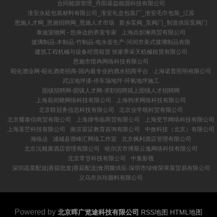
合同能源管理_丹阳基益能源科技有限公司
淮安永延包装材料有限公司_淮安礼盒包装厂_淮安毛巾包装_江苏
恩施人才网_恩施招聘网_恩施人才市场
新乡泵阀_泵阀门_制造供应泵阀门
泰迪宠物网 - 您身边的养宠专家
上海垚炽琳商贸有限公司
玻璃制品-木制品-竹制品-电水壶生产-河间市美式玻璃制品有限
建筑工程机械与设备经营租赁 张家界采天机械租赁有限公司
恩施市惜冉网络科技有限公司
昭化酒业网-昭化酒类招商-国内最专业的酒水招商平台
上海诺普照明有限公司
武汉地坪漆-停车场地坪-环氧地坪施工
固镇招聘网-固镇人才网-求职招聘就上固镇人才招聘网
上海辰间晓网络科技有限公司
上海驹求网络科技有限公司
北京联冠务信息科技有限公司
北京业学珉科贸有限公司
北京耀泰信商贸有限公司
上海律韦临商贸有限公司
上海受节网络科技有限公司
上海茉芒科技有限公司
南京宙证教育咨询有限公司
中效科技（北京）有限公司
海络达
浦城县谱峰汇网络工作室
北京枫利酒店管理有限公司
北京沅顺康酒店管理有限公司
哈尔滨市博斯云逸网络科技有限公司
北京常甘科技有限公司
中集影视
深圳蔬菜配送|香菇批发|香菇配送|食用菌供应-深圳市绿锋荣果菜贸易有限公司
义乌市兴玲颜料有限公司
Powered by
北京晖广览途科技有限公司
RSS地图
HTML地图