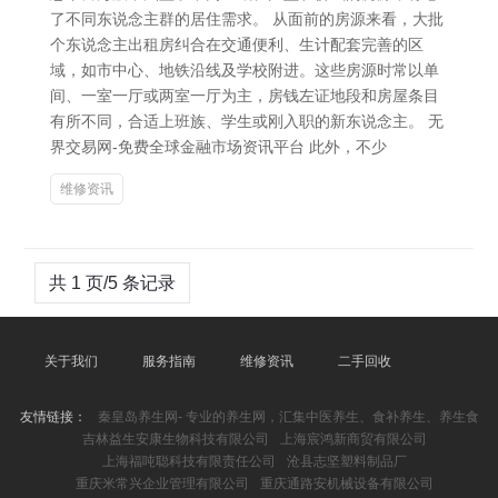
了不同东说念主群的居住需求。 从面前的房源来看，大批
个东说念主出租房纠合在交通便利、生计配套完善的区
域，如市中心、地铁沿线及学校附进。这些房源时常以单
间、一室一厅或两室一厅为主，房钱左证地段和房屋条目
有所不同，合适上班族、学生或刚入职的新东说念主。 无
界交易网-免费全球金融市场资讯平台 此外，不少
维修资讯
共 1 页/5 条记录
关于我们
服务指南
维修资讯
二手回收
友情链接：
秦皇岛养生网- 专业的养生网，汇集中医养生、食补养生、养生食
吉林益生安康生物科技有限公司
上海宸鸿新商贸有限公司
上海福吨聪科技有限责任公司
沧县志坚塑料制品厂
重庆米常兴企业管理有限公司
重庆通路安机械设备有限公司